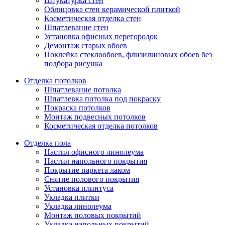
Штукатурка стен
Облицовка стен керамической плиткой
Косметическая отделка стен
Шпатлевание стен
Установка офисных перегородок
Демонтаж старых обоев
Поклейка стеклообоев, флизилиновых обоев без
подбора рисунка
Отделка потолков
Шпатлевание потолка
Шпатлевка потолка под покраску
Покраска потолков
Монтаж подвесных потолков
Косметическая отделка потолков
Отделка пола
Настил офисного линолеума
Настил напольного покрытия
Покрытие паркета лаком
Снятие полового покрытия
Установка плинтуса
Укладка плитки
Укладка линолеума
Монтаж половых покрытий
Укладка напольных покрытий