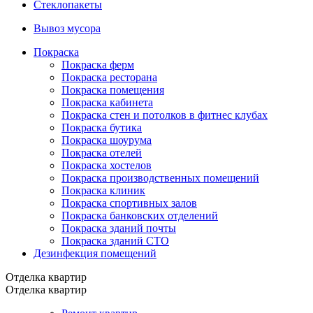
Стеклопакеты
Вывоз мусора
Покраска
Покраска ферм
Покраска ресторана
Покраска помещения
Покраска кабинета
Покраска стен и потолков в фитнес клубах
Покраска бутика
Покраска шоурума
Покраска отелей
Покраска хостелов
Покраска производственных помещений
Покраска клиник
Покраска спортивных залов
Покраска банковских отделений
Покраска зданий почты
Покраска зданий СТО
Дезинфекция помещений
Отделка квартир
Отделка квартир