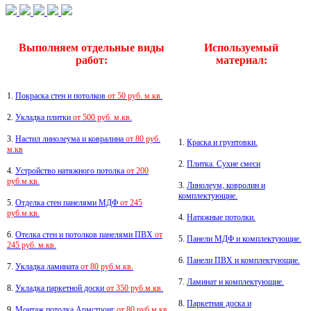
Выполняем отдельные виды
Используемый
работ:
материал:
1.
Покраска стен и потолков
от 50 руб. м.кв.
2.
Укладка плитки
от 500 руб. м.кв.
3.
Настил линолеума и ковралина
от 80 руб.
1.
Краска и грунтовки.
м.кв
2.
Плитка.
Сухие смеси
4.
Устройство натяжного потолка
от 200
руб.м.кв.
3.
Линолеум, ковролин и
комплектующие.
5.
Отделка стен панелями МДФ
от 245
руб.м.кв.
4.
Натяжные потолки.
6.
Отелка стен и потолков панелями ПВХ
от
5.
Панели МДФ и комплектующие.
245 руб. м.кв.
6.
Панели ПВХ и комплектующие.
7.
Укладка ламината
от 80 руб.м.кв.
7.
Ламинат и комплектующие.
8.
Укладка паркетной доски
от 350 руб.м.кв.
8.
Паркетная доска и
9.
Монтаж потолка Армстронг
от 80 руб.м.кв.