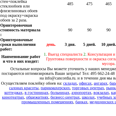
стен+поклейка
485
475
465
стеклообоев или
флизелиновых обоев
под окраску+окраска
обоев за 2 раза.
Оринтеровочная
стоимость материала
90
90
90
:
Оринтеровочные
сроки выполнения
день.
3 дня.
5 дней.
10 дней.
работ:
1.
Выезд специалиста
2.
Консультация и
Наименование работ
Грунтовка поверхности и окраска согл
и что в них входит:
мусора
.
Остальные вопросы Вы можете уточнить у наших менеджер
постараются оптимизировать Ваши затраты! Тел: 495 662-24-48 
на info@cancordia.ru. и в течении дня мы 
Осуществляем поклейку обоев на:
складах
,
офисах
,
ангарах
,
бар
салонах красоты
,
парикмахерских
,
торговых центрах
,
рынк
коттеджах
,
в гостиницах
,
больницах
,
аэропортах
,
вокзалах
,
ка
кинотеатрах
,
общежитиях
,
бизнесс-центрах
,
школах
,
учебных з
промышленных помещениях
,
банках
,
медицинских 