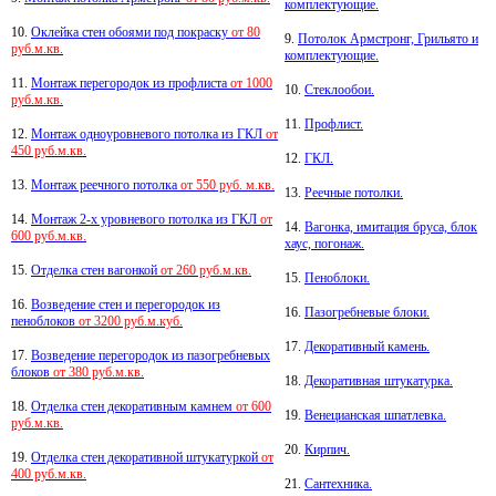
комплектующие.
10.
Оклейка стен обоями под покраску
от 80
9.
Потолок Армстронг, Грильято и
руб.м.кв.
комплектующие.
11.
Монтаж перегородок из профлиста
от 1000
10.
Стеклообои.
руб.м.кв.
11.
Профлист.
12.
Монтаж одноуровневого потолка из ГКЛ
от
450 руб.м.кв.
12.
ГКЛ.
13.
Монтаж реечного потолка
от 550 руб. м.кв.
13.
Реечные потолки.
14.
Монтаж 2-х уровневого потолка из ГКЛ
от
14.
Вагонка, имитация бруса, блок
600 руб.м.кв.
хаус, погонаж.
15.
Отделка стен вагонкой
от 260 руб.м.кв.
15.
Пеноблоки.
16.
Возведение стен и перегородок из
16.
Пазогребневые блоки.
пеноблоков
от 3200 руб.м.куб.
17.
Декоративный камень.
17.
Возведение перегородок из пазогребневых
блоков
от 380 руб.м.кв.
18.
Декоративная штукатурка.
18.
Отделка стен декоративным камнем
от 600
19.
Венецианская шпатлевка.
руб.м.кв.
20.
Кирпич.
19.
Отделка стен декоративной штукатуркой
от
400 руб.м.кв.
21.
Сантехника.