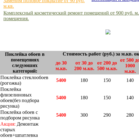
Заменим половое покрытие от 90 руб.
м.кв.
Комплексный косметический ремонт помещений от 900 руб. м.
помещения.
Стоимость работ (руб.) за м.кв. 
Поклейка обоев в
помещениях
от 500 д
до 30
от 30 до
от 200 до
следуюших
1000
м.кв.
200 м.кв.
500 м.кв.
категорий:
м.кв.
Поклейка стеклообоев
5400
180
150
140
(рогожка)
Поклейка
флизелиновых
5400
180
150
140
обоев(без подбора
рисунка)
Поклейка обоев с
5400
300
290
280
подбором рисунка
Акция:
Демонтаж
старых
обоев+шпатлевка