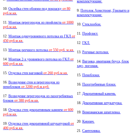
комплектующие.
10.
Оклейка стен обоями под покраску
от 80
9.
Потолок Армстронг, Грильято и
руб.м.кв.
комплектующие.
11.
Монтаж перегородок из профлиста
от 1000
10.
Стеклообои.
руб.м.кв.
11.
Профлист.
12.
Монтаж одноуровневого потолка из ГКЛ
от
450 руб.м.кв.
12.
ГКЛ.
13.
Монтаж реечного потолка
от 550 руб. м.кв.
13.
Реечные потолки.
14.
Монтаж 2-х уровневого потолка из ГКЛ
от
14.
Вагонка, имитация бруса, блок
600 руб.м.кв.
хаус, погонаж.
15.
Отделка стен вагонкой
от 260 руб.м.кв.
15.
Пеноблоки.
16.
Возведение стен и перегородок из
16.
Пазогребневые блоки.
пеноблоков
от 3200 руб.м.куб.
17.
Декоративный камень.
17.
Возведение перегородок из пазогребневых
блоков
от 380 руб.м.кв.
18.
Декоративная штукатурка.
18.
Отделка стен декоративным камнем
от 600
19.
Венецианская шпатлевка.
руб.м.кв.
20.
Кирпич.
19.
Отделка стен декоративной штукатуркой
от
400 руб.м.кв.
21.
Сантехника.