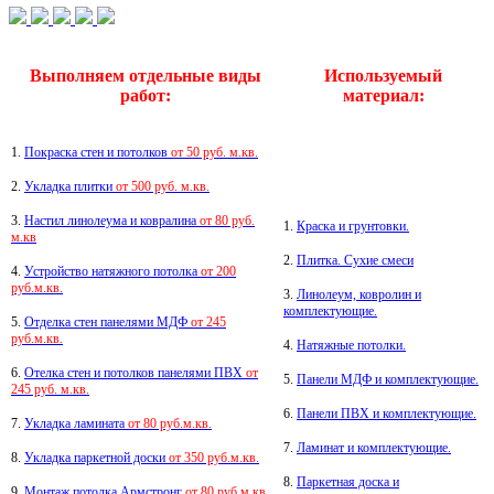
Выполняем отдельные виды
Используемый
работ:
материал:
1.
Покраска стен и потолков
от 50 руб. м.кв.
2.
Укладка плитки
от 500 руб. м.кв.
3.
Настил линолеума и ковралина
от 80 руб.
1.
Краска и грунтовки.
м.кв
2.
Плитка.
Сухие смеси
4.
Устройство натяжного потолка
от 200
руб.м.кв.
3.
Линолеум, ковролин и
комплектующие.
5.
Отделка стен панелями МДФ
от 245
руб.м.кв.
4.
Натяжные потолки.
6.
Отелка стен и потолков панелями ПВХ
от
5.
Панели МДФ и комплектующие.
245 руб. м.кв.
6.
Панели ПВХ и комплектующие.
7.
Укладка ламината
от 80 руб.м.кв.
7.
Ламинат и комплектующие.
8.
Укладка паркетной доски
от 350 руб.м.кв.
8.
Паркетная доска и
9.
Монтаж потолка Армстронг
от 80 руб.м.кв.