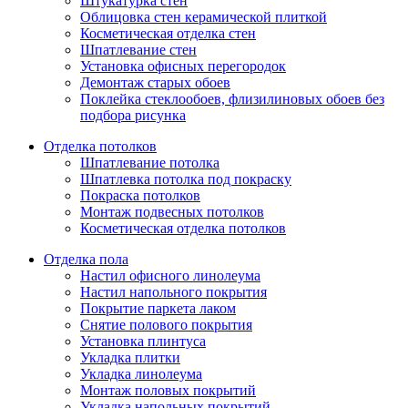
Штукатурка стен
Облицовка стен керамической плиткой
Косметическая отделка стен
Шпатлевание стен
Установка офисных перегородок
Демонтаж старых обоев
Поклейка стеклообоев, флизилиновых обоев без
подбора рисунка
Отделка потолков
Шпатлевание потолка
Шпатлевка потолка под покраску
Покраска потолков
Монтаж подвесных потолков
Косметическая отделка потолков
Отделка пола
Настил офисного линолеума
Настил напольного покрытия
Покрытие паркета лаком
Снятие полового покрытия
Установка плинтуса
Укладка плитки
Укладка линолеума
Монтаж половых покрытий
Укладка напольных покрытий