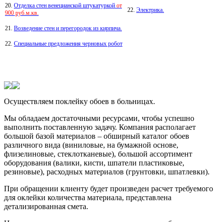
20.
Отделка стен венецианской штукатуркой
от
22.
Электрика.
900 руб.м.кв.
21.
Возведение стен и перегородок из кирпича.
22.
Специальные предложения черновых робот
Осуществляем поклейку обоев в больницах.
Мы обладаем достаточными ресурсами, чтобы успешно
выполнить поставленную задачу. Компания располагает
большой базой материалов – обширный каталог обоев
различного вида (виниловые, на бумажной основе,
флизелиновые, стеклотканевые), большой ассортимент
оборудования (валики, кисти, шпатели пластиковые,
резиновые), расходных материалов (грунтовки, шпатлевки).
При обращении клиенту будет произведен расчет требуемого
для оклейки количества материала, представлена
детализированная смета.