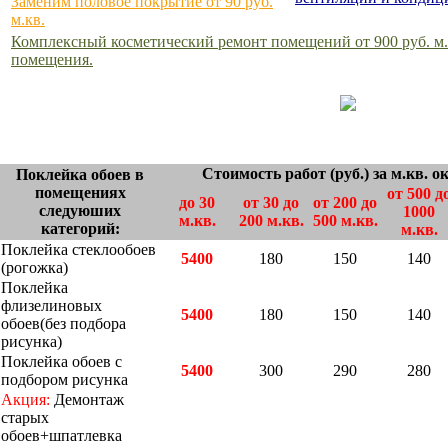
Заменим половое покрытие от 90 руб.
м.кв.
Комплексный косметический ремонт помещений от 900 руб. м.
помещения.
Стоимость работ (руб.) за м.кв. 
Поклейка обоев в
помещениях
от 500 д
до 30
от 30 до
от 200 до
следуюших
1000
м.кв.
200 м.кв.
500 м.кв.
категорий:
м.кв.
Поклейка стеклообоев
5400
180
150
140
(рогожка)
Поклейка
флизелиновых
5400
180
150
140
обоев(без подбора
рисунка)
Поклейка обоев с
5400
300
290
280
подбором рисунка
Акция:
Демонтаж
старых
обоев+шпатлевка