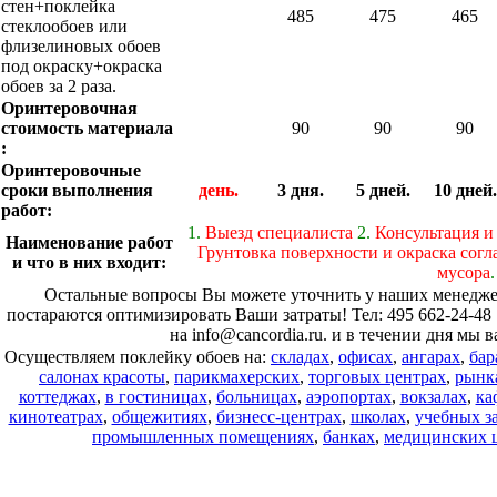
стен+поклейка
485
475
465
стеклообоев или
флизелиновых обоев
под окраску+окраска
обоев за 2 раза.
Оринтеровочная
стоимость материала
90
90
90
:
Оринтеровочные
сроки выполнения
день.
3 дня.
5 дней.
10 дней.
работ:
1.
Выезд специалиста
2.
Консультация и
Наименование работ
Грунтовка поверхности и окраска согл
и что в них входит:
мусора
.
Остальные вопросы Вы можете уточнить у наших менеджер
постараются оптимизировать Ваши затраты! Тел: 495 662-24-48 
на info@cancordia.ru. и в течении дня мы 
Осуществляем поклейку обоев на:
складах
,
офисах
,
ангарах
,
бар
салонах красоты
,
парикмахерских
,
торговых центрах
,
рынк
коттеджах
,
в гостиницах
,
больницах
,
аэропортах
,
вокзалах
,
ка
кинотеатрах
,
общежитиях
,
бизнесс-центрах
,
школах
,
учебных з
промышленных помещениях
,
банках
,
медицинских 