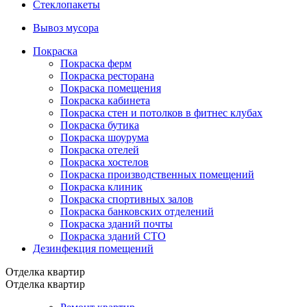
Стеклопакеты
Вывоз мусора
Покраска
Покраска ферм
Покраска ресторана
Покраска помещения
Покраска кабинета
Покраска стен и потолков в фитнес клубах
Покраска бутика
Покраска шоурума
Покраска отелей
Покраска хостелов
Покраска производственных помещений
Покраска клиник
Покраска спортивных залов
Покраска банковских отделений
Покраска зданий почты
Покраска зданий СТО
Дезинфекция помещений
Отделка квартир
Отделка квартир