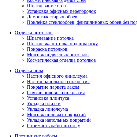
Косметическая отделка стен
Шпатлевание стен
Установка офисных перегородок
Демонтаж старых обоев
Поклейка стеклообоев, флизилиновых обоев без по
Отделка потолков
Шпатлевание потолка
Шпатлевка потолка под покраску
Покраска потолков
Монтаж подвесных потолков
Косметическая отделка потолков
Отделка пола
Настил офисного линолеума
Настил напольного покрытия
Покрытие паркета лаком
Снятие полового покрытия
Установка плинтуса
Укладка плитки
Укладка линолеума
Монтаж половых покрытий
Укладка напольных покрытий
Стоимость работ по полу
Плотницкие работы