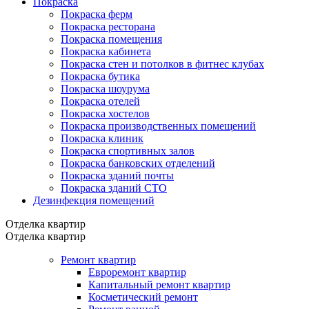
Покраска
Покраска ферм
Покраска ресторана
Покраска помещения
Покраска кабинета
Покраска стен и потолков в фитнес клубах
Покраска бутика
Покраска шоурума
Покраска отелей
Покраска хостелов
Покраска производственных помещений
Покраска клиник
Покраска спортивных залов
Покраска банковских отделений
Покраска зданий почты
Покраска зданий СТО
Дезинфекция помещений
Отделка квартир
Отделка квартир
Ремонт квартир
Евроремонт квартир
Капитальный ремонт квартир
Косметический ремонт