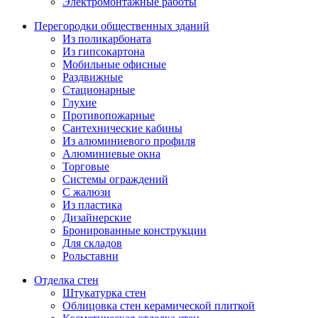
Электромонтажные работы
Перегородки общественных зданий
Из поликарбоната
Из гипсокартона
Мобильные офисные
Раздвижные
Стационарные
Глухие
Противопожарные
Сантехнические кабины
Из алюминиевого профиля
Алюминиевые окна
Торговые
Системы ограждений
С жалюзи
Из пластика
Дизайнерские
Бронированные конструкции
Для складов
Рольставни
Отделка стен
Штукатурка стен
Облицовка стен керамической плиткой