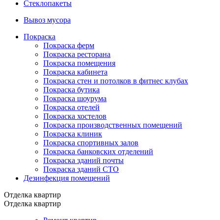
Стеклопакеты
Вывоз мусора
Покраска
Покраска ферм
Покраска ресторана
Покраска помещения
Покраска кабинета
Покраска стен и потолков в фитнес клубах
Покраска бутика
Покраска шоурума
Покраска отелей
Покраска хостелов
Покраска производственных помещений
Покраска клиник
Покраска спортивных залов
Покраска банковских отделений
Покраска зданий почты
Покраска зданий СТО
Дезинфекция помещений
Отделка квартир
Отделка квартир