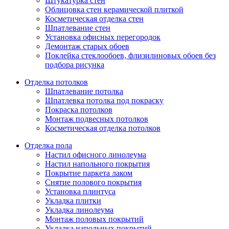
Штукатурка стен
Облицовка стен керамической плиткой
Косметическая отделка стен
Шпатлевание стен
Установка офисных перегородок
Демонтаж старых обоев
Поклейка стеклообоев, флизилиновых обоев без
подбора рисунка
Отделка потолков
Шпатлевание потолка
Шпатлевка потолка под покраску
Покраска потолков
Монтаж подвесных потолков
Косметическая отделка потолков
Отделка пола
Настил офисного линолеума
Настил напольного покрытия
Покрытие паркета лаком
Снятие полового покрытия
Установка плинтуса
Укладка плитки
Укладка линолеума
Монтаж половых покрытий
Укладка напольных покрытий